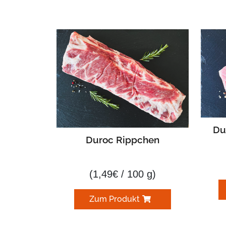
Du
Duroc Rippchen
(
1,49
€
/ 100 g)
Zum Produkt