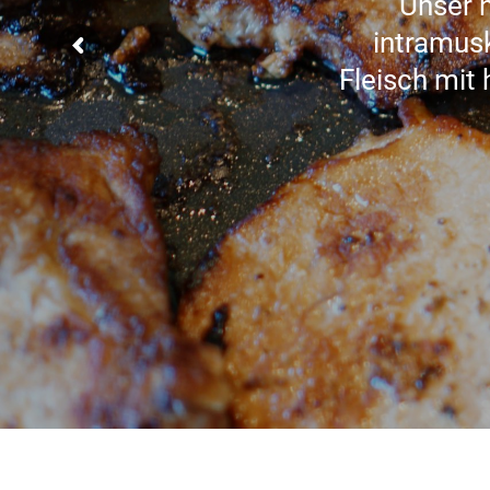
Unser 
intramusk
Fleisch mit 