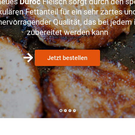
neues
Duroc
Fleisch sorgt durch den sp
ulären Fettanteil für ein sehr zartes un
hervorragender Qualität, das bei jedem 
zubereitet werden kann
Jetzt bestellen