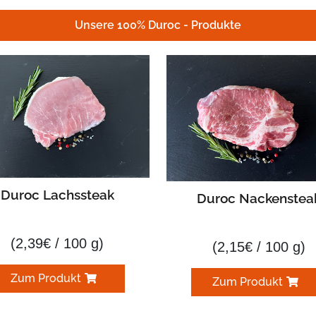
Unsere 100% Duroc - Produkte
Duroc Lachssteak
Duroc Nackenstea
(
2,39
€
/ 100 g)
(
2,15
€
/ 100 g)
Zum Produkt
Zum Produkt