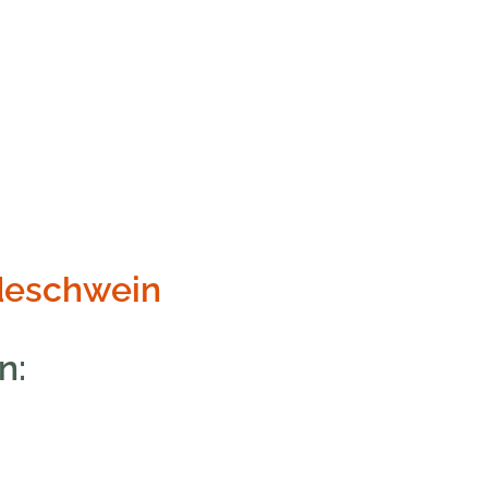
deschwein
n: