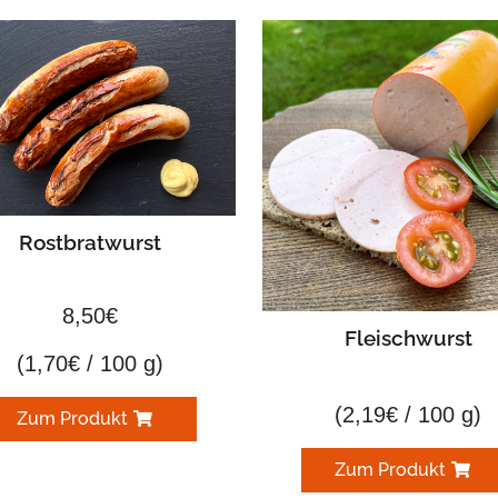
Rostbratwurst
8,50
€
Fleischwurst
(
1,70
€
/ 100 g)
(
2,19
€
/ 100 g)
Zum Produkt
Zum Produkt