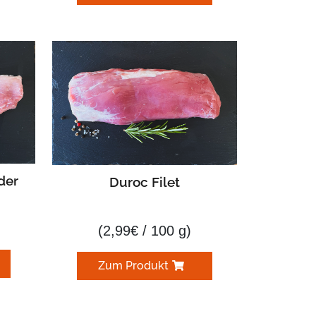
der
Duroc Filet
(
2,99
€
/ 100 g)
Zum Produkt