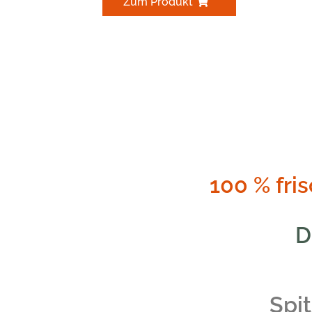
Zum Produkt
100 % fr
D
Spi